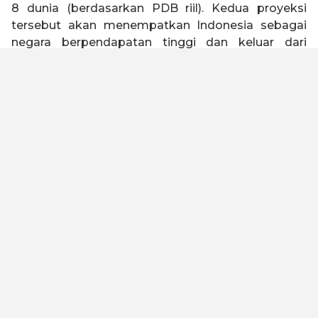
8 dunia (berdasarkan PDB riil). Kedua proyeksi
tersebut akan menempatkan Indonesia sebagai
negara berpendapatan tinggi dan keluar dari
jebakan negara kelas menengah (
middle income
trap
).
Indonesia 2045 memiliki visi untuk menjadi negara
tangguh, sejahtera, inklusif, dan berkelanjutan.
Untuk mewujudkan visi tersebut, Kadin Indonesia
telah melakukan kajian dengan melibatkan seluruh
elemen bangsa baik asosiasi, akademisi, serikat
buruh, organisasi keagamaan, pelaku usaha dan
industri untuk merumuskan Peta Jalan Indonesia
Emas 2045. Kami meyakini dengan landasan
filosofi “Gotong Royong” dan “Bhinneka Tunggal
Ika” yang diimplementasikan oleh kualitas SDM
yang unggul, maka visi ini dapat tercapai.
Untuk menjadi negara maju dan lepas dari jebakan